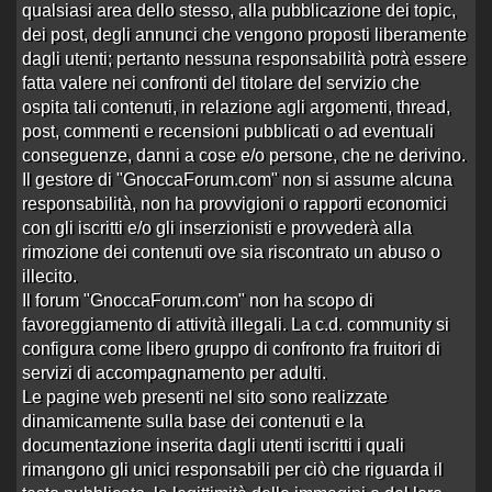
Aperto da
massyone
alle 23:11 del 15/04/15
qualsiasi area dello stesso, alla pubblicazione dei topic,
dei post, degli annunci che vengono proposti liberamente
7 risposte
Ultima risposta
da
Boss88
in
Re:attenzione
3144 visite
alle 16:51 del 25/05/15
dagli utenti; pertanto nessuna responsabilità potrà essere
fatta valere nei confronti del titolare del servizio che
accade anche questo se non viene legali…
ospita tali contenuti, in relazione agli argomenti, thread,
Aperto da
silwer2
alle 15:26 del 25/05/15
post, commenti e recensioni pubblicati o ad eventuali
1 risposta
Ultima risposta
da
Boss88
in
Re:accade
conseguenze, danni a cose e/o persone, che ne derivino.
3216 visite
anche questo se …
alle 16:45 del 25/05/15
Il gestore di "GnoccaForum.com" non si assume alcuna
responsabilità, non ha provvigioni o rapporti economici
facciamoci sentire! facciamo la differe…
con gli iscritti e/o gli inserzionisti e provvederà alla
Aperto da
silwer2
alle 19:05 del 29/04/15
rimozione dei contenuti ove sia riscontrato un abuso o
9 risposte
Ultima risposta
da
silwer2
in
Re:facciamoci
illecito.
2742 visite
sentire! fac…
alle 14:54 del 21/05/15
Il forum "GnoccaForum.com" non ha scopo di
ATTENZIONE!!! Derubato da OTR
favoreggiamento di attività illegali. La c.d. community si
Aperto da
prova81ce
alle 07:29 del 19/05/15
configura come libero gruppo di confronto fra fruitori di
9 risposte
Ultima risposta
da
prova81ce
in
servizi di accompagnamento per adulti.
3540 visite
Re:ATTENZIONE!!! Derubato …
alle 13:17 del
Le pagine web presenti nel sito sono realizzate
21/05/15
dinamicamente sulla base dei contenuti e la
non ho parole,,,siamo alla frutta
documentazione inserita dagli utenti iscritti i quali
Aperto da
silwer2
alle 13:34 del 18/05/15
rimangono gli unici responsabili per ciò che riguarda il