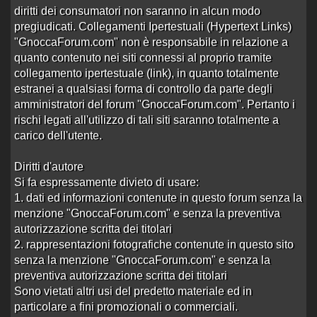
diritti dei consumatori non saranno in alcun modo
finalmente qualcosa di giusto e costrut…
pregiudicati. Collegamenti Ipertestuali (Hypertext Links)
Aperto da
silwer2
alle 15:15 del 16/04/15
"GnoccaForum.com" non è responsabile in relazione a
5 risposte
Ultima risposta
da
Zeus10
in
Re:finalmente
quanto contenuto nei siti connessi al proprio tramite
2147 visite
qualcosa di …
alle 18:45 del 26/04/15
collegamento ipertestuale (link), in quanto totalmente
accaduto per davvero..speriamo non capi…
estranei a qualsiasi forma di controllo da parte degli
Aperto da
silwer2
alle 16:36 del 24/04/15
amministratori del forum "GnoccaForum.com". Pertanto i
rischi legati all'utilizzo di tali siti saranno totalmente a
3 risposte
Ultima risposta
da
Zeus10
in
Re:accaduto
2197 visite
per davvero..s…
alle 18:33 del 26/04/15
carico dell'utente.
arresto di 4 prostitute zona orientale
Diritti d'autore
Aperto da
foxnero
alle 15:00 del 26/04/15
Si fa espressamente divieto di usare:
1 risposta
Ultima risposta
da
silwer2
in
Re:arresto di 4
1. dati ed informazioni contenute in questo forum senza la
1440 visite
prostitute…
alle 16:09 del 26/04/15
menzione "GnoccaForum.com" e senza la preventiva
Disavventura assurda ad Aversa :-)
autorizzazione scritta dei titolari
Aperto da
korkis
alle 19:05 del 10/04/15
2. rappresentazioni fotografiche contenute in questo sito
senza la menzione "GnoccaForum.com" e senza la
4 risposte
Ultima risposta
da
korkis
in
Re:Disavventura
2787 visite
assurda ad…
alle 23:29 del 10/04/15
preventiva autorizzazione scritta dei titolari
Sono vietati altri usi del predetto materiale ed in
Vinxx vi saluta
particolare a fini promozionali o commerciali.
Aperto da
vinxx
alle 19:52 del 27/03/15