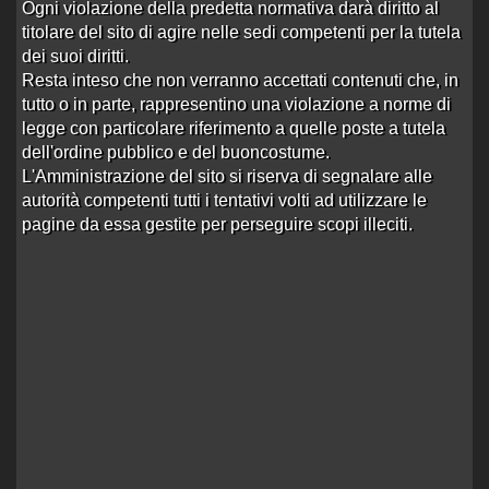
Ogni violazione della predetta normativa darà diritto al
17 risposte
Ultima risposta
da
orsetto_na
in
Re:Vinxx vi
titolare del sito di agire nelle sedi competenti per la tutela
4434 visite
saluta
alle 18:14 del 09/04/15
dei suoi diritti.
Resta inteso che non verranno accettati contenuti che, in
non dipende da noi, siamo fatti cosi!
tutto o in parte, rappresentino una violazione a norme di
Aperto da
silwer2
alle 09:57 del 03/04/15
legge con particolare riferimento a quelle poste a tutela
2 risposte
Ultima risposta
da
massyone
in
Re:non
dell'ordine pubblico e del buoncostume.
1598 visite
dipende da noi, sia…
alle 09:02 del 07/04/15
L'Amministrazione del sito si riserva di segnalare alle
Buona Pasqua
autorità competenti tutti i tentativi volti ad utilizzare le
Aperto da
startrek50
alle 08:31 del 03/04/15
pagine da essa gestite per perseguire scopi illeciti.
6 risposte
Ultima risposta
da
massyone
in
Re:Buona
1486 visite
Pasqua
alle 09:01 del 07/04/15
Dalle origini ad oggi. 1° puntata gli a…
Aperto da
pierre
alle 17:15 del 14/02/15
15 risposte
Ultima risposta
da
Zeus10
in
Re:Dalle
3915 visite
origini ad oggi. …
alle 09:21 del 27/03/15
La miglior zona dov si trovano le pey
Aperto da
Zeus10
alle 13:19 del 26/03/15
3 risposte
Ultima risposta
da
johnnywalker
in
Re:La
2534 visite
miglior zona dov si …
alle 16:41 del 26/03/15