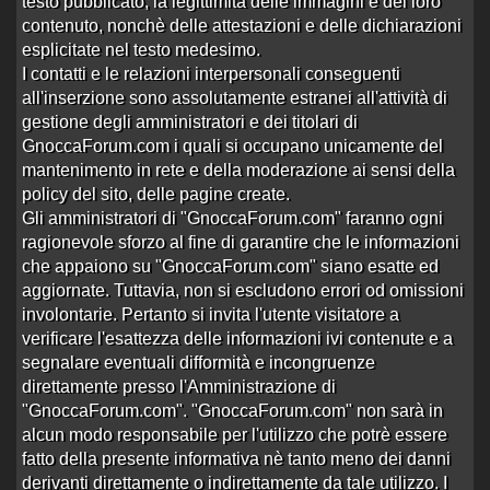
testo pubblicato, la legittimità delle immagini e del loro
3 risposte
Ultima risposta
da
magellano78
in
Re:non
1728 visite
ho parole,,,siamo a…
alle 12:01 del 20/05/15
contenuto, nonchè delle attestazioni e delle dichiarazioni
esplicitate nel testo medesimo.
Raccolta firme per abrogazione legge Me…
I contatti e le relazioni interpersonali conseguenti
Aperto da
Cameron
alle 10:30 del 16/05/15
all'inserzione sono assolutamente estranei all'attività di
3 risposte
Ultima risposta
da
Boss88
in
Re:Raccolta
gestione degli amministratori e dei titolari di
1339 visite
firme per abro…
alle 12:35 del 18/05/15
GnoccaForum.com i quali si occupano unicamente del
CONFESSIONI DI UNA NOPROF
mantenimento in rete e della moderazione ai sensi della
Aperto da
ratman71
alle 16:48 del 09/05/15
policy del sito, delle pagine create.
Gli amministratori di "GnoccaForum.com" faranno ogni
4 risposte
Ultima risposta
da
Zeus10
in
4285 visite
Re:CONFESSIONI DI UNA NOPR…
alle
ragionevole sforzo al fine di garantire che le informazioni
20:23 del 10/05/15
che appaiono su "GnoccaForum.com" siano esatte ed
Rosa e jennifer su nola
aggiornate. Tuttavia, non si escludono errori od omissioni
Aperto da
Alberto85
alle 21:50 del 29/04/15
involontarie. Pertanto si invita l'utente visitatore a
verificare l'esattezza delle informazioni ivi contenute e a
0 risposte
Nessuna risposta
3504 visite
segnalare eventuali difformità e incongruenze
direttamente presso l'Amministrazione di
info su albergo economico zona Avellino
"GnoccaForum.com". "GnoccaForum.com" non sarà in
Aperto da
Cameron
alle 12:22 del 27/04/15
alcun modo responsabile per l'utilizzo che potrè essere
1 risposta
Ultima risposta
da
Enigmista+
in
Re:info su
fatto della presente informativa nè tanto meno dei danni
1895 visite
albergo economi…
alle 09:26 del 29/04/15
derivanti direttamente o indirettamente da tale utilizzo. I