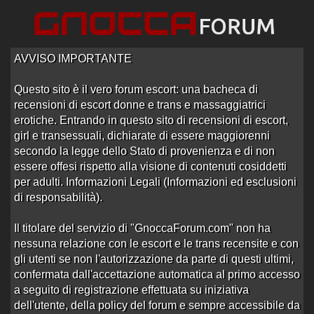
AVVISO IMPORTANTE
Questo sito è il vero forum escort: una bacheca di
recensioni di escort donne e trans e massaggiatrici
Home
/
Varie
/
Campania
erotiche. Entrando in questo sito di recensioni di escort,
girl e transessuali, dichiarate di essere maggiorenni
secondo la legge dello Stato di provenienza e di non
«
‹
1
2
3
4
5
6
7
8
9
10
11
essere offesi rispetto alla visione di contenuti cosiddetti
per adulti. Informazioni Legali (Informazioni ed esclusioni
12
13
14
15
›
»
di responsabilità).
Ordine: Ultima Risposta
Il titolare del servizio di "GnoccaForum.com" non ha
Curiosità....B99
nessuna relazione con le escort e le trans recensite e con
Aperto da
ybes
alle 19:06 del 26/05/15
gli utenti se non l'autorizzazione da parte di questi ultimi,
3 risposte
Ultima risposta
da
trinità return
in
confermata dall'accettazione automatica al primo accesso
1725 visite
Re:Curiosità....B99
alle 22:23 del 26/05/15
a seguito di registrazione effettuata su iniziativa
attenzione
dell'utente, della policy del forum e sempre accessibile da