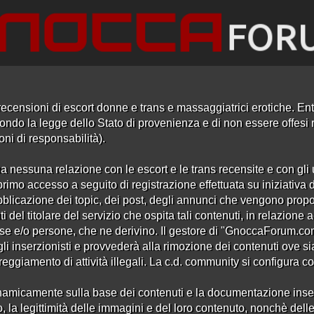
ecensioni di escort donne e trans e massaggiatrici erotiche. Entr
ndo la legge dello Stato di provenienza e di non essere offesi ri
oni di responsabilità).
a nessuna relazione con le escort e le trans recensite e con gli u
rimo accesso a seguito di registrazione effettuata su iniziativa 
Nome utente:
bblicazione dei topic, dei post, degli annunci che vengono propo
E-mail:
i del titolare del servizio che ospita tali contenuti, in relazion
⚠️ Attenzione richiesta verifica e-mail per attivazione dell'account
se e/o persone, che ne derivino. Il gestore di "GnoccaForum.c
Attenzione: ci è stato segnalato che al momento
Hotmail
,
Outlook
e
Live
 gli inserzionisti e provvederà alla rimozione dei contenuti ove si
non ricevono correttamente le nostre email, quindi se utilizzi uno di questi
iamento di attività illegali. La c.d. community si configura come
servizi di posta potrebbe non essere possibile attivare il tuo account.
amicamente sulla base dei contenuti e la documentazione inserita 
Password:
, la legittimità delle immagini e del loro contenuto, nonchè delle 