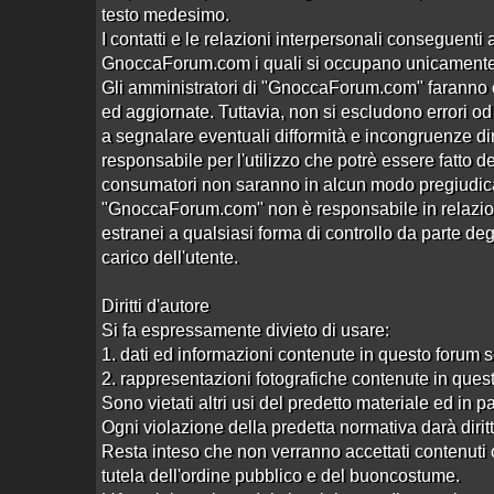
testo medesimo.
I contatti e le relazioni interpersonali conseguenti 
GnoccaForum.com i quali si occupano unicamente de
Gli amministratori di "GnoccaForum.com" faranno o
ed aggiornate. Tuttavia, non si escludono errori od o
a segnalare eventuali difformità e incongruenze
responsabile per l'utilizzo che potrè essere fatto de
consumatori non saranno in alcun modo pregiudicat
"GnoccaForum.com" non è responsabile in relazione 
estranei a qualsiasi forma di controllo da parte deg
carico dell'utente.
Diritti d'autore
Si fa espressamente divieto di usare:
1. dati ed informazioni contenute in questo forum 
2. rappresentazioni fotografiche contenute in ques
Sono vietati altri usi del predetto materiale ed in p
Ogni violazione della predetta normativa darà diritto 
Utenti connessi:
59
Resta inteso che non verranno accettati contenuti c
gnoccaforum.com -
Contatti
-
Regolamento
-
Cooki
tutela dell'ordine pubblico e del buoncostume.