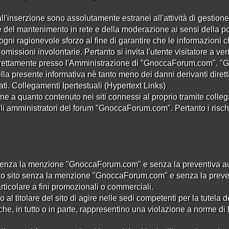
Ripeti password:
all'inserzione sono assolutamente estranei all'attività di gestione 
Ho più di 18 anni:
l mantenimento in rete e della moderazione ai sensi della poli
gni ragionevole sforzo al fine di garantire che le informazio
Ho letto ed accetto il
regolamento
:
missioni involontarie. Pertanto si invita l'utente visitatore a ver
 direttamente presso l'Amministrazione di "GnoccaForum.com".
Sei già registrato?
lla presente informativa nè tanto meno dei danni derivanti direttam
i. Collegamenti Ipertestuali (Hypertext Links)
a quanto contenuto nei siti connessi al proprio tramite collega
Registrati
li amministratori del forum "GnoccaForum.com". Pertanto i rischi le
senza la menzione "GnoccaForum.com" e senza la preventiva autor
to sito senza la menzione "GnoccaForum.com" e senza la preventi
articolare a fini promozionali o commerciali.
al titolare del sito di agire nelle sedi competenti per la tutela dei
he, in tutto o in parte, rappresentino una violazione a norme di 
e Policy