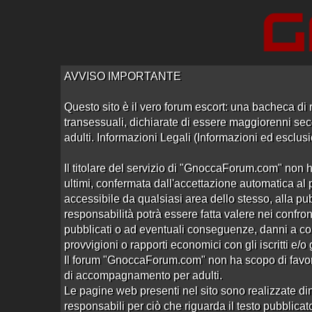
Accedi
Registrati
AVVISO IMPORTANTE
Questo sito è il vero forum escort: una bacheca di r
transessuali, dichiarate di essere maggiorenni seco
adulti. Informazioni Legali (Informazioni ed esclusi
Il titolare del servizio di "GnoccaForum.com" non h
ultimi, confermata dall'accettazione automatica al p
accessibile da qualsiasi area dello stesso, alla pu
responsabilità potrà essere fatta valere nei confront
pubblicati o ad eventuali conseguenze, danni a co
provvigioni o rapporti economici con gli iscritti e/o
Il forum "GnoccaForum.com" non ha scopo di favoregg
di accompagnamento per adulti.
Le pagine web presenti nel sito sono realizzate din
responsabili per ciò che riguarda il testo pubblicato