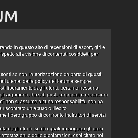
ando in questo sito di recensioni di escort, girl e
spetto alla visione di contenuti cosiddetti per
tenti se non l'autorizzazione da parte di questi
dell'utente, della policy del forum e sempre
sti liberamente dagli utenti; pertanto nessuna
e agli argomenti, thread, post, commenti e recensioni
om" non si assume alcuna responsabilità, non ha
a riscontrato un abuso o illecito.
 libero gruppo di confronto fra fruitori di servizi
Ordine: Ultima Risposta
2 risposte
Ultima risposta
da
Stefanopolis
in
dagli utenti iscritti i quali rimangono gli unici
5776 visite
Re:Babylon Club
alle 15:17 del 20/09/15
attestazioni e delle dichiarazioni esplicitate nel