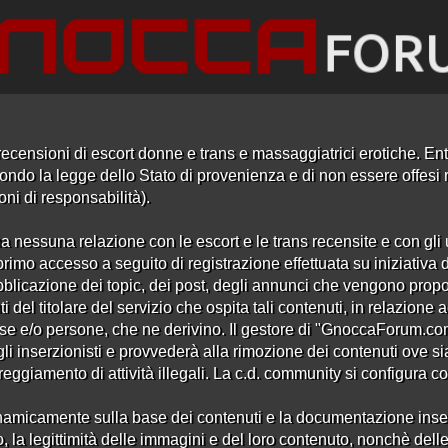
ecensioni di escort donne e trans e massaggiatrici erotiche. Entr
ndo la legge dello Stato di provenienza e di non essere offesi ri
oni di responsabilità).
a nessuna relazione con le escort e le trans recensite e con gli u
rimo accesso a seguito di registrazione effettuata su iniziativa 
Recensioni locali trasgressivi
bblicazione dei topic, dei post, degli annunci che vengono propo
i del titolare del servizio che ospita tali contenuti, in relazion
se e/o persone, che ne derivino. Il gestore di "GnoccaForum.c
 gli inserzionisti e provvederà alla rimozione dei contenuti ove si
iamento di attività illegali. La c.d. community si configura come
amicamente sulla base dei contenuti e la documentazione inserita 
, la legittimità delle immagini e del loro contenuto, nonchè delle 