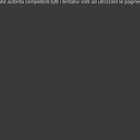
e autorità competenti tutti i tentativi volti ad utilizzare le pagin
rienta…
1
2
3
4
5
›
»