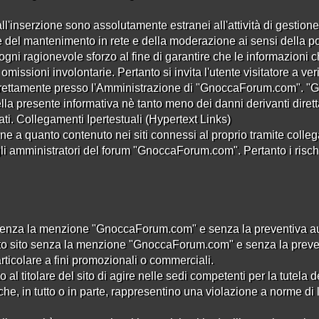
all'inserzione sono assolutamente estranei all'attività di gestione 
l mantenimento in rete e della moderazione ai sensi della poli
gni ragionevole sforzo al fine di garantire che le informazio
missioni involontarie. Pertanto si invita l'utente visitatore a ver
 direttamente presso l'Amministrazione di "GnoccaForum.com".
lla presente informativa nè tanto meno dei danni derivanti direttam
i. Collegamenti Ipertestuali (Hypertext Links)
a quanto contenuto nei siti connessi al proprio tramite collega
li amministratori del forum "GnoccaForum.com". Pertanto i rischi le
senza la menzione "GnoccaForum.com" e senza la preventiva autor
ra
to sito senza la menzione "GnoccaForum.com" e senza la preventi
1
2
›
»
articolare a fini promozionali o commerciali.
al titolare del sito di agire nelle sedi competenti per la tutela dei
he, in tutto o in parte, rappresentino una violazione a norme di 