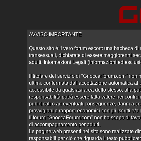
Accedi
Registrati
AVVISO IMPORTANTE
Questo sito è il vero forum escort: una bacheca di r
transessuali, dichiarate di essere maggiorenni seco
adulti. Informazioni Legali (Informazioni ed esclusi
Home
/
Cagliari
/
Locali Trasgressivi
Il titolare del servizio di "GnoccaForum.com" non h
ultimi, confermata dall'accettazione automatica al p
accessibile da qualsiasi area dello stesso, alla pu
responsabilità potrà essere fatta valere nei confront
pubblicati o ad eventuali conseguenze, danni a co
provvigioni o rapporti economici con gli iscritti e/o
Il forum "GnoccaForum.com" non ha scopo di favoregg
di accompagnamento per adulti.
Babylon Club
Le pagine web presenti nel sito sono realizzate din
Aperto da
Stefanopolis
alle 13:47 del 09/09/15
responsabili per ciò che riguarda il testo pubblicato