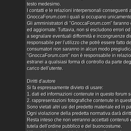
testo medesimo.
Novità?
Aperto da
Stefanopolis
alle 16:44 del 03/10/14
I contatti e le relazioni interpersonali conseguenti 
GnoccaForum.com i quali si occupano unicamente de
Nuovi centri massaggi cinesi
Gli amministratori di "GnoccaForum.com" faranno o
Aperto da
sardodoc
alle 18:43 del 02/09/13
ed aggiornate. Tuttavia, non si escludono errori od o
michelle ferrari e giada da vinci
a segnalare eventuali difformità e incongruenze
Aperto da
capmax
alle 08:23 del 23/08/13
responsabile per l'utilizzo che potrè essere fatto de
consumatori non saranno in alcun modo pregiudicat
CLUB PRIVE' SESTU
"GnoccaForum.com" non è responsabile in relazione 
Aperto da
Zigry
alle 12:19 del 31/05/13
estranei a qualsiasi forma di controllo da parte deg
Piccoli Centri Relax crescono ...
carico dell'utente.
Aperto da
Ki22
alle 15:28 del 30/07/13
Diritti d'autore
A T T E N Z I O N E , L E G G E R E
Si fa espressamente divieto di usare:
Aperto da
Hermes
alle 10:37 del 07/08/13
1. dati ed informazioni contenute in questo forum 
Centro RELAX Quartu nuova apertu
2. rappresentazioni fotografiche contenute in ques
Aperto da
Zigry
alle 12:12 del 31/05/13
Sono vietati altri usi del predetto materiale ed in p
Ogni violazione della predetta normativa darà diritto 
"famoso" hotel periferia Cagliari
Resta inteso che non verranno accettati contenuti c
Aperto da
Maturo60
alle 18:07 del 14/03/13
tutela dell'ordine pubblico e del buoncostume.