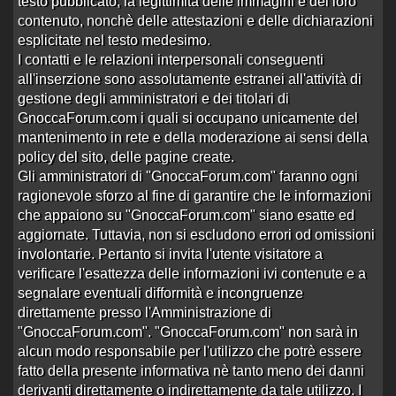
testo pubblicato, la legittimità delle immagini e del loro
1
2
3
4
5
6
7
8
9
›
»
contenuto, nonchè delle attestazioni e delle dichiarazioni
esplicitate nel testo medesimo.
168 risposte
Ultima risposta
da
K259
in
Re:Mia
64199 visite
fondovalle Mondovì
alle 01:05 del 20/07/26
I contatti e le relazioni interpersonali conseguenti
all'inserzione sono assolutamente estranei all'attività di
Otr Fossano
gestione degli amministratori e dei titolari di
Aperto da
Ale60
alle 20:55 del 03/05/26
GnoccaForum.com i quali si occupano unicamente del
0 risposte
Nessuna risposta
mantenimento in rete e della moderazione ai sensi della
1266 visite
policy del sito, delle pagine create.
Gli amministratori di "GnoccaForum.com" faranno ogni
EMY STAFFARDA
ragionevole sforzo al fine di garantire che le informazioni
Aperto da
gunther.1967
alle 16:14 del 25/11/24
che appaiono su "GnoccaForum.com" siano esatte ed
1
2
3
›
»
aggiornate. Tuttavia, non si escludono errori od omissioni
involontarie. Pertanto si invita l'utente visitatore a
41 risposte
Ultima risposta
da
Bobbi.1991
in
Re:EMY
77778 visite
STAFFARDA
alle 16:27 del 30/04/26
verificare l'esattezza delle informazioni ivi contenute e a
segnalare eventuali difformità e incongruenze
ma le black?
direttamente presso l'Amministrazione di
Aperto da
incuriosito
alle 09:04 del 27/04/26
"GnoccaForum.com". "GnoccaForum.com" non sarà in
1 risposta
Ultima risposta
da
porcodafica
in
Re:ma le
alcun modo responsabile per l'utilizzo che potrè essere
721 visite
black?
alle 13:52 del 28/04/26
fatto della presente informativa nè tanto meno dei danni
otr diurne miac
derivanti direttamente o indirettamente da tale utilizzo. I