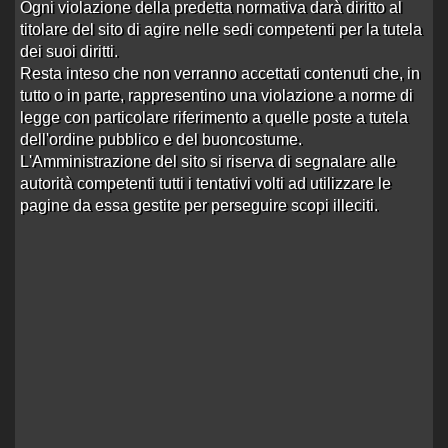
Ogni violazione della predetta normativa darà diritto al
titolare del sito di agire nelle sedi competenti per la tutela
41 risposte
Ultima risposta
da
lillo07
in
Re:Sara casello
38414 visite
Marene
alle 22:14 del 15/01/26
dei suoi diritti.
Resta inteso che non verranno accettati contenuti che, in
otr diurne black provincia cuneo
tutto o in parte, rappresentino una violazione a norme di
Aperto da
sfondoficheeculi
alle 19:51 del 12/12/25
legge con particolare riferimento a quelle poste a tutela
0 risposte
Nessuna risposta
dell'ordine pubblico e del buoncostume.
910 visite
L'Amministrazione del sito si riserva di segnalare alle
autorità competenti tutti i tentativi volti ad utilizzare le
tra pollenzo e cherasco
pagine da essa gestite per perseguire scopi illeciti.
Aperto da
del.stuber
alle 00:31 del 13/09/12
7 risposte
Ultima risposta
da
Ritardo126
in
Re:tra
9875 visite
pollenzo e cherasco
alle 07:17 del 05/11/25
amarcord otr anni addietro
Aperto da
sborroperte
alle 13:07 del 02/08/25
2 risposte
Ultima risposta
da
esperanca
in
1711 visite
Re:amarcord otr anni addie…
alle 15:11 del
08/08/25
Signorina bionda su Audi Q8
Aperto da
Gran bomber
alle 15:30 del 12/06/25
10 risposte
Ultima risposta
da
Ingolosito
in
Re:Signorina