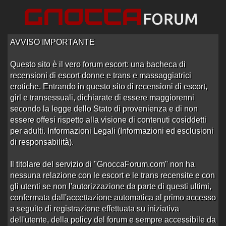
AVVISO IMPORTANTE
Questo sito è il vero forum escort: una bacheca di
recensioni di escort donne e trans e massaggiatrici
Home
/
Cuneo
/
Escort O.T.R.
erotiche. Entrando in questo sito di recensioni di escort,
girl e transessuali, dichiarate di essere maggiorenni
Recensioni OTR Cuneo
secondo la legge dello Stato di provenienza e di non
essere offesi rispetto alla visione di contenuti cosiddetti
per adulti. Informazioni Legali (Informazioni ed esclusioni
di responsabilità).
Ordine: Ultima Risposta
1
2
›
»
Il titolare del servizio di "GnoccaForum.com" non ha
nessuna relazione con le escort e le trans recensite e con
OTR Cuneo Aggiornamenti
gli utenti se non l'autorizzazione da parte di questi ultimi,
Aperto da
porcello369
alle 00:30 del 29/06/12
confermata dall'accettazione automatica al primo accesso
1
2
3
4
5
6
7
8
9
10
11
a seguito di registrazione effettuata su iniziativa
dell'utente, della policy del forum e sempre accessibile da
12
13
14
15
›
»