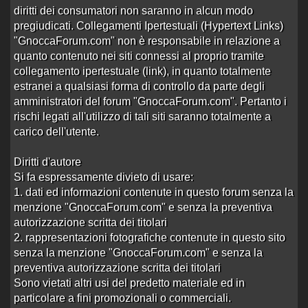
Aperto da
porcodafica
alle 14:25 del 14/04/26
diritti dei consumatori non saranno in alcun modo
pregiudicati. Collegamenti Ipertestuali (Hypertext Links)
0 risposte
Nessuna risposta
837 visite
"GnoccaForum.com" non è responsabile in relazione a
quanto contenuto nei siti connessi al proprio tramite
Ragazza di ceva
collegamento ipertestuale (link), in quanto totalmente
Aperto da
kawa86
alle 18:36 del 19/08/25
estranei a qualsiasi forma di controllo da parte degli
10 risposte
Ultima risposta
da
Ceciuzzo80
in
amministratori del forum "GnoccaForum.com". Pertanto i
4137 visite
Re:Ragazza di ceva
alle 22:23 del 30/03/26
rischi legati all'utilizzo di tali siti saranno totalmente a
carico dell'utente.
Presenza di otr zone provincia cuneo
Aperto da
porcodafica
alle 14:37 del 18/03/26
Diritti d'autore
0 risposte
Nessuna risposta
Si fa espressamente divieto di usare:
1197 visite
1. dati ed informazioni contenute in questo forum senza la
Ragazza bra
menzione "GnoccaForum.com" e senza la preventiva
Aperto da
Roby987
alle 09:17 del 02/02/26
autorizzazione scritta dei titolari
2. rappresentazioni fotografiche contenute in questo sito
6 risposte
Ultima risposta
da
amoleasiatiche
in
2532 visite
Re:Ragazza bra
alle 15:21 del 17/02/26
senza la menzione "GnoccaForum.com" e senza la
preventiva autorizzazione scritta dei titolari
Sara casello Marene
Sono vietati altri usi del predetto materiale ed in
Aperto da
Ingolosito
alle 08:00 del 04/11/22
particolare a fini promozionali o commerciali.
1
2
3
›
»