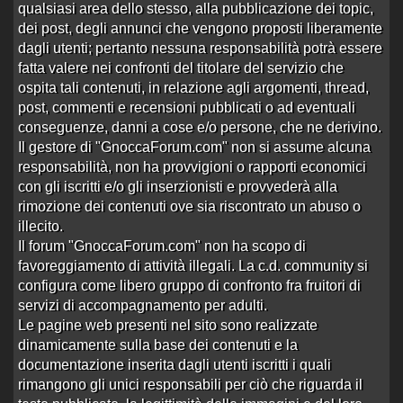
qualsiasi area dello stesso, alla pubblicazione dei topic,
535 risposte
Ultima risposta
da
Cicciobariccio
in
Re:OTR
dei post, degli annunci che vengono proposti liberamente
88856 visite
Cuneo Aggiornamenti
alle 14:18 del 13/05/26
dagli utenti; pertanto nessuna responsabilità potrà essere
fatta valere nei confronti del titolare del servizio che
ATTENZIONE LEGGERE O.T.R.
ospita tali contenuti, in relazione agli argomenti, thread,
Aperto da
ipno
alle 18:49 del 08/10/25
post, commenti e recensioni pubblicati o ad eventuali
0 risposte
Nessuna risposta
1302 visite
conseguenze, danni a cose e/o persone, che ne derivino.
Il gestore di "GnoccaForum.com" non si assume alcuna
Michela - SS Caramagna - Marene
responsabilità, non ha provvigioni o rapporti economici
Aperto da
Saruma
alle 15:50 del 26/08/24
con gli iscritti e/o gli inserzionisti e provvederà alla
2 risposte
Ultima risposta
da
ROROBI
in
Re:Michela -
rimozione dei contenuti ove sia riscontrato un abuso o
3938 visite
SS Caramagna …
alle 19:58 del 31/07/26
illecito.
Il forum "GnoccaForum.com" non ha scopo di
cuneo condominio amore
favoreggiamento di attività illegali. La c.d. community si
Aperto da
porcodafica
alle 16:02 del 21/01/24
configura come libero gruppo di confronto fra fruitori di
1
2
3
›
»
servizi di accompagnamento per adulti.
Le pagine web presenti nel sito sono realizzate
51 risposte
Ultima risposta
da
Carasso
in
Re:cuneo
28172 visite
condominio amore
alle 22:08 del 27/07/26
dinamicamente sulla base dei contenuti e la
documentazione inserita dagli utenti iscritti i quali
Mia fondovalle Mondovì
rimangono gli unici responsabili per ciò che riguarda il
Aperto da
Steo
alle 13:17 del 30/03/24