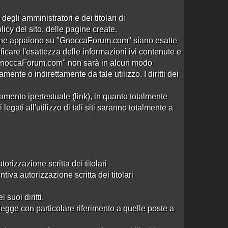
0 risposte
Nessuna risposta
794 visite
degli amministratori e dei titolari di
cy del sito, delle pagine create.
ni che appaiono su "GnoccaForum.com" siano esatte
ificare l'esattezza delle informazioni ivi contenute e
 "GnoccaForum.com" non sarà in alcun modo
ente o indirettamente da tale utilizzo. I diritti dei
mento ipertestuale (link), in quanto totalmente
gati all'utilizzo di tali siti saranno totalmente a
izzazione scritta dei titolari
va autorizzazione scritta dei titolari
 suoi diritti.
legge con particolare riferimento a quelle poste a