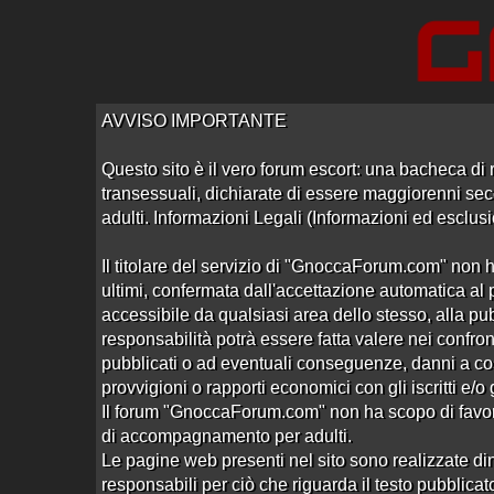
Accedi
Registrati
AVVISO IMPORTANTE
Questo sito è il vero forum escort: una bacheca di r
transessuali, dichiarate di essere maggiorenni seco
adulti. Informazioni Legali (Informazioni ed esclusi
Home
/
Desenzano
/
Centri Massaggi
Il titolare del servizio di "GnoccaForum.com" non h
ultimi, confermata dall'accettazione automatica al p
Rec
accessibile da qualsiasi area dello stesso, alla pu
responsabilità potrà essere fatta valere nei confront
pubblicati o ad eventuali conseguenze, danni a co
provvigioni o rapporti economici con gli iscritti e/o
Il forum "GnoccaForum.com" non ha scopo di favoregg
di accompagnamento per adulti.
Valentina Vienna
Le pagine web presenti nel sito sono realizzate din
Aperto da
Marcuzzo63
alle 17:11 del 22/01/21
responsabili per ciò che riguarda il testo pubblicato