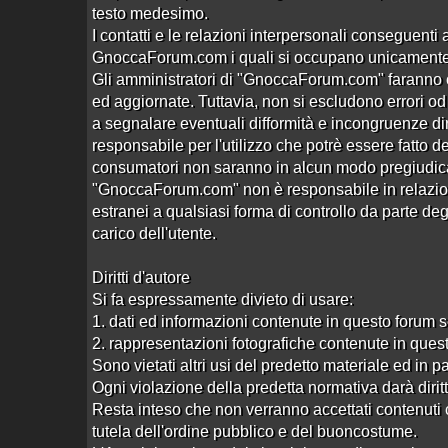
testo medesimo.
centro massaggi italiano c'e'?
Aperto da
ecorotik
alle 12:31 del 07/11/24
I contatti e le relazioni interpersonali conseguenti 
GnoccaForum.com i quali si occupano unicamente de
Altre recensioni escort
Gli amministratori di "GnoccaForum.com" faranno o
ed aggiornate. Tuttavia, non si escludono errori od o
a segnalare eventuali difformità e incongruenze
responsabile per l'utilizzo che potrè essere fatto de
consumatori non saranno in alcun modo pregiudicat
"GnoccaForum.com" non è responsabile in relazione 
estranei a qualsiasi forma di controllo da parte deg
carico dell'utente.
Diritti d'autore
Si fa espressamente divieto di usare:
1. dati ed informazioni contenute in questo forum 
2. rappresentazioni fotografiche contenute in ques
Sono vietati altri usi del predetto materiale ed in p
Ogni violazione della predetta normativa darà diritto 
Utenti connessi:
74
Resta inteso che non verranno accettati contenuti c
gnoccaforum.com -
Contatti
-
Regolamento
-
Cooki
tutela dell'ordine pubblico e del buoncostume.