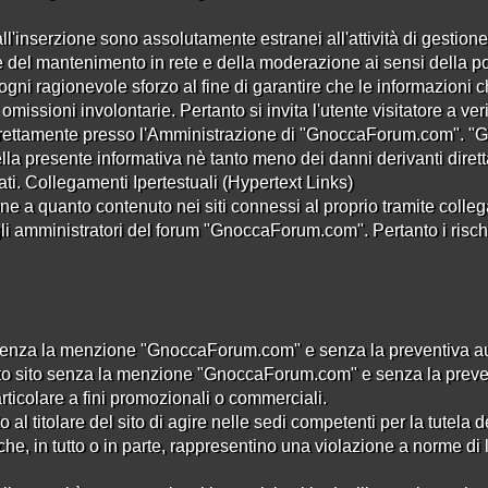
all'inserzione sono assolutamente estranei all'attività di gestione 
l mantenimento in rete e della moderazione ai sensi della poli
gni ragionevole sforzo al fine di garantire che le informazio
missioni involontarie. Pertanto si invita l'utente visitatore a ver
 direttamente presso l'Amministrazione di "GnoccaForum.com".
lla presente informativa nè tanto meno dei danni derivanti direttam
i. Collegamenti Ipertestuali (Hypertext Links)
a quanto contenuto nei siti connessi al proprio tramite collega
li amministratori del forum "GnoccaForum.com". Pertanto i rischi le
senza la menzione "GnoccaForum.com" e senza la preventiva autor
to sito senza la menzione "GnoccaForum.com" e senza la preventi
articolare a fini promozionali o commerciali.
al titolare del sito di agire nelle sedi competenti per la tutela dei
he, in tutto o in parte, rappresentino una violazione a norme di 
e Policy