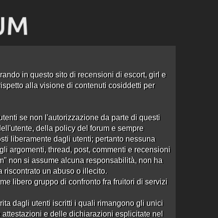
ando in questo sito di recensioni di escort, girl e
spetto alla visione di contenuti cosiddetti per
tenti se non l'autorizzazione da parte di questi
dell'utente, della policy del forum e sempre
zano
sti liberamente dagli utenti; pertanto nessuna
e agli argomenti, thread, post, commenti e recensioni
om" non si assume alcuna responsabilità, non ha
a riscontrato un abuso o illecito.
 libero gruppo di confronto fra fruitori di servizi
Ordine: Ultima Risposta
3 risposte
Ultima risposta
da
Valdifumo
in
dagli utenti iscritti i quali rimangono gli unici
4937 visite
Re:Valentina Vienna
alle 05:01 del 07/04/25
attestazioni e delle dichiarazioni esplicitate nel