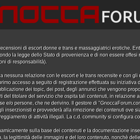
ecensioni di escort donne e trans e massaggiatrici erotiche. Entr
ndo la legge dello Stato di provenienza e di non essere offesi ri
oni di responsabilità).
a nessuna relazione con le escort e le trans recensite e con gli u
rimo accesso a seguito di registrazione effettuata su iniziativa 
ensioni Centri Massaggi Desen
bblicazione dei topic, dei post, degli annunci che vengono propo
i del titolare del servizio che ospita tali contenuti, in relazion
se e/o persone, che ne derivino. Il gestore di "GnoccaForum.c
 gli inserzionisti e provvederà alla rimozione dei contenuti ove si
iamento di attività illegali. La c.d. community si configura come
amicamente sulla base dei contenuti e la documentazione inserita 
, la legittimità delle immagini e del loro contenuto, nonchè delle 