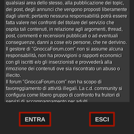
qualsiasi area dello stesso, alla pubblicazione dei topic,
dei post, degli annunci che vengono proposti liberamente
dagli utenti; pertanto nessuna responsabilità potrà essere
fatta valere nei confronti del titolare del servizio che
ospita tali contenuti, in relazione agli argomenti, thread,
post, commenti e recensioni pubblicati o ad eventuali
conseguenze, danni a cose e/o persone, che ne derivino.
Il gestore di "GnoccaForum.com" non si assume alcuna
responsabilità, non ha provvigioni o rapporti economici
con gli iscritti e/o gli inserzionisti e provvederà alla
rimozione dei contenuti ove sia riscontrato un abuso o
illecito.
Il forum "GnoccaForum.com" non ha scopo di
favoreggiamento di attività illegali. La c.d. community si
Utenti connessi:
122
configura come libero gruppo di confronto fra fruitori di
Questo sito consente l’utilizzo di cookie nostri e anche di terze
gnoccaforum.com -
Contatti
-
Regolamento
-
Cookie Policy
servizi di accompagnamento per adulti.
parti al fine di assicurare all’utente una migliore esperienza.
Cliccando sul tasto “Accetto”, l’utente acconsente all’uso dei
Le pagine web presenti nel sito sono realizzate
cookies. Per saperne consulta la nostra
Cookie Policy
dinamicamente sulla base dei contenuti e la
ENTRA
ESCI
documentazione inserita dagli utenti iscritti i quali
Accetto
-
rifiuto
rimangono gli unici responsabili per ciò che riguarda il