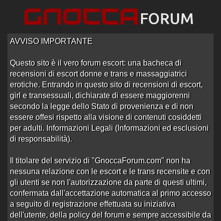
AVVISO IMPORTANTE
Questo sito è il vero forum escort: una bacheca di
recensioni di escort donne e trans e massaggiatrici
Home
/
Messina
/
Orientali
erotiche. Entrando in questo sito di recensioni di escort,
girl e transessuali, dichiarate di essere maggiorenni
Recensioni Orientali Messina
secondo la legge dello Stato di provenienza e di non
essere offesi rispetto alla visione di contenuti cosiddetti
per adulti. Informazioni Legali (Informazioni ed esclusioni
di responsabilità).
Ordine: Ultima Risposta
Kwan Kwan thai a Messina
Il titolare del servizio di "GnoccaForum.com" non ha
Aperto da
dicervio
alle 10:28 del 12/06/25
nessuna relazione con le escort e le trans recensite e con
gli utenti se non l'autorizzazione da parte di questi ultimi,
0 risposte
Nessuna risposta
956 visite
confermata dall'accettazione automatica al primo accesso
a seguito di registrazione effettuata su iniziativa
Altre recensioni escort
dell'utente, della policy del forum e sempre accessibile da