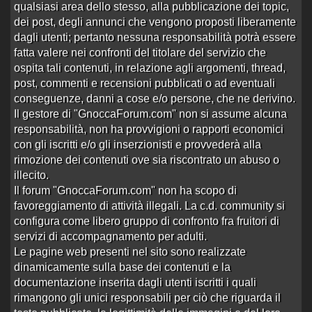
qualsiasi area dello stesso, alla pubblicazione dei topic,
dei post, degli annunci che vengono proposti liberamente
Ordine: Ultima Risposta
dagli utenti; pertanto nessuna responsabilità potrà essere
COMUNICAZIONE DA LEGGERE
fatta valere nei confronti del titolare del servizio che
PRIMA DI INTER…
ospita tali contenuti, in relazione agli argomenti, thread,
Aperto da
Enigmista
alle 03:35 del 26/04/14
post, commenti e recensioni pubblicati o ad eventuali
0 risposte
Nessuna risposta
conseguenze, danni a cose e/o persone, che ne derivino.
22073 visite
Il gestore di "GnoccaForum.com" non si assume alcuna
responsabilità, non ha provvigioni o rapporti economici
Lesley trans
con gli iscritti e/o gli inserzionisti e provvederà alla
Aperto da
koko69
alle 18:18 del 04/08/26
rimozione dei contenuti ove sia riscontrato un abuso o
1 risposta
Ultima risposta
da
velox
in
Re:Lesley trans
903 visite
alle 19:22 del 05/08/26
illecito.
Il forum "GnoccaForum.com" non ha scopo di
Sammy ladyboy. Un dolcetto orientale.😋
favoreggiamento di attività illegali. La c.d. community si
Aperto da
AmanteDouble
alle 21:30 del 24/07/26
configura come libero gruppo di confronto fra fruitori di
3 risposte
Ultima risposta
da
AldoMartello
in
servizi di accompagnamento per adulti.
3695 visite
Re:Sammy ladyboy. Un dolce…
alle 17:39
Le pagine web presenti nel sito sono realizzate
del 03/08/26
dinamicamente sulla base dei contenuti e la
Giselle - Fulvio Testi Wow!
documentazione inserita dagli utenti iscritti i quali
Aperto da
Soundboy
alle 14:46 del 23/08/14
rimangono gli unici responsabili per ciò che riguarda il
1
2
3
4
5
6
7
8
›
»