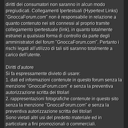
22 risposte
Ultima risposta
da
velox
in
Re:Chiara tx
alle
diritti dei consumatori non saranno in alcun modo
76228 visite
22:58 del 13/05/26
pregiudicati. Collegamenti Ipertestuali (Hypertext Links)
Campbell
"GnoccaForum.com" non è responsabile in relazione a
Aperto da
Ingordo90
alle 13:32 del 09/03/26
quanto contenuto nei siti connessi al proprio tramite
2 risposte
Ultima risposta
da
Ingordo90
in
collegamento ipertestuale (link), in quanto totalmente
9853 visite
Re:Campbell
alle 10:36 del 17/03/26
estranei a qualsiasi forma di controllo da parte degli
amministratori del forum "GnoccaForum.com". Pertanto i
Barbie-Milano
rischi legati all'utilizzo di tali siti saranno totalmente a
Aperto da
liberto
alle 19:26 del 02/06/24
carico dell'utente.
3 risposte
Ultima risposta
da
pino666gino
in
19967 visite
Re:Barbie-Milano
alle 12:35 del 12/03/26
Diritti d'autore
Ruby
Si fa espressamente divieto di usare:
Aperto da
bastardosenzagloria
alle 11:23 del 07/06/24
1. dati ed informazioni contenute in questo forum senza la
menzione "GnoccaForum.com" e senza la preventiva
1 risposta
Ultima risposta
da
danyzuco
in
Re:Ruby
alle
14644 visite
20:25 del 23/02/26
autorizzazione scritta dei titolari
2. rappresentazioni fotografiche contenute in questo sito
Mulan trans.. bah
senza la menzione "GnoccaForum.com" e senza la
Aperto da
escortspotted
alle 23:20 del 13/03/22
preventiva autorizzazione scritta dei titolari
1 risposta
Ultima risposta
da
Saruma
in
Re:Mulan
Sono vietati altri usi del predetto materiale ed in
16259 visite
trans.. bah
alle 22:43 del 10/02/26
particolare a fini promozionali o commerciali.