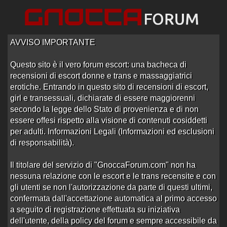
AVVISO IMPORTANTE
Questo sito è il vero forum escort: una bacheca di
recensioni di escort donne e trans e massaggiatrici
erotiche. Entrando in questo sito di recensioni di escort,
girl e transessuali, dichiarate di essere maggiorenni
Home
/
Milano
/
Recensioni Trans
secondo la legge dello Stato di provenienza e di non
essere offesi rispetto alla visione di contenuti cosiddetti
Forum di Trans Milano
per adulti. Informazioni Legali (Informazioni ed esclusioni
di responsabilità).
Sotto-Sezioni
Il titolare del servizio di "GnoccaForum.com" non ha
nessuna relazione con le escort e le trans recensite e con
gli utenti se non l'autorizzazione da parte di questi ultimi,
confermata dall'accettazione automatica al primo accesso
1
2
3
4
5
6
7
8
9
10
11
12
13
a seguito di registrazione effettuata su iniziativa
dell'utente, della policy del forum e sempre accessibile da
14
15
›
»