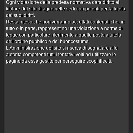
Ogni violazione della predetta normativa darà diritto al
Francy italiana
titolare del sito di agire nelle sedi competenti per la tutela
Aperto da
Alibajin
alle 14:23 del 19/09/25
dei suoi diritti.
5 risposte
Ultima risposta
da
Eriminiottauro
in
20617 visite
Re:Francy Italiana
alle 15:23 del 04/02/26
Resta inteso che non verranno accettati contenuti che, in
tutto o in parte, rappresentino una violazione a norme di
Jackelyn
legge con particolare riferimento a quelle poste a tutela
Aperto da
neropercaso1966
alle 03:15 del 18/05/25
dell'ordine pubblico e del buoncostume.
7 risposte
Ultima risposta
da
sextriumph
in
L'Amministrazione del sito si riserva di segnalare alle
13803 visite
Re:Jackelyn
alle 06:44 del 06/01/26
autorità competenti tutti i tentativi volti ad utilizzare le
pagine da essa gestite per perseguire scopi illeciti.
Anna trans ita
Aperto da
Bellomi
alle 11:33 del 11/12/21
15 risposte
Ultima risposta
da
velox
in
Re:Anna trans ita
28489 visite
alle 17:34 del 07/12/25
Melissa brasiliana
Aperto da
grimaldo
alle 17:56 del 29/09/25
1 risposta
Ultima risposta
da
danyzuco
in
Re:Melissa
15795 visite
brasiliana
alle 12:43 del 26/10/25
Mia TX attiva Milano
Aperto da
clavito
alle 21:08 del 24/06/25