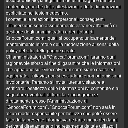
testo pubblicato, la legittimità delle immagini e del loro
contenuto, nonchè delle attestazioni e delle dichiarazioni
157 risposte
Ultima risposta
da
vitoz
in
Re:Giselle - Fulvio
esplicitate nel testo medesimo.
194957 visite
Testi …
alle 18:40 del 22/07/26
I contatti e le relazioni interpersonali conseguenti
Trans Kelly Rios Milano
all'inserzione sono assolutamente estranei all'attività di
Aperto da
Anaconda28
alle 15:45 del 18/03/22
gestione degli amministratori e dei titolari di
GnoccaForum.com i quali si occupano unicamente del
3 risposte
Ultima risposta
da
AmanteDouble
in
32808 visite
Re:Trans Kelly Rios Milano
alle 06:34 del
mantenimento in rete e della moderazione ai sensi della
26/05/26
policy del sito, delle pagine create.
Fernanda
Gli amministratori di "GnoccaForum.com" faranno ogni
Aperto da
Bellomi
alle 18:36 del 16/05/26
ragionevole sforzo al fine di garantire che le informazioni
che appaiono su "GnoccaForum.com" siano esatte ed
0 risposte
Nessuna risposta
4117 visite
aggiornate. Tuttavia, non si escludono errori od omissioni
involontarie. Pertanto si invita l'utente visitatore a
info monica liz trans
verificare l'esattezza delle informazioni ivi contenute e a
Aperto da
querotrepar72
alle 19:09 del 16/02/20
segnalare eventuali difformità e incongruenze
5 risposte
Ultima risposta
da
Lilloxtrans
in
info monica
direttamente presso l'Amministrazione di
11998 visite
liz trans
alle 20:27 del 14/05/26
"GnoccaForum.com". "GnoccaForum.com" non sarà in
alcun modo responsabile per l'utilizzo che potrè essere
Chiara tx
1
2
›
»
fatto della presente informativa nè tanto meno dei danni
Aperto da
Jotaro
alle 15:43 del 04/02/15
derivanti direttamente o indirettamente da tale utilizzo. I