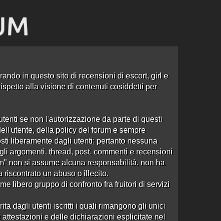
ando in questo sito di recensioni di escort, girl e
spetto alla visione di contenuti cosiddetti per
tenti se non l'autorizzazione da parte di questi
dell'utente, della policy del forum e sempre
sti liberamente dagli utenti; pertanto nessuna
e agli argomenti, thread, post, commenti e recensioni
om" non si assume alcuna responsabilità, non ha
a riscontrato un abuso o illecito.
 libero gruppo di confronto fra fruitori di servizi
Ordine: Ultima Risposta
5 risposte
Ultima risposta
da
roadzoom
in
Re:tatiana
dagli utenti iscritti i quali rimangono gli unici
16087 visite
cinesina bionda…
alle 11:23 del 19/05/19
attestazioni e delle dichiarazioni esplicitate nel