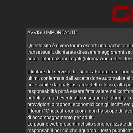
Accedi
Registrati
AVVISO IMPORTANTE
Questo sito è il vero forum escort: una bacheca di r
transessuali, dichiarate di essere maggiorenni seco
adulti. Informazioni Legali (Informazioni ed esclusi
Home
/
Pistoia
/
Orientali
Il titolare del servizio di "GnoccaForum.com" non h
ultimi, confermata dall'accettazione automatica al p
accessibile da qualsiasi area dello stesso, alla pu
responsabilità potrà essere fatta valere nei confront
pubblicati o ad eventuali conseguenze, danni a co
provvigioni o rapporti economici con gli iscritti e/o
Il forum "GnoccaForum.com" non ha scopo di favoregg
di accompagnamento per adulti.
tatiana cinesina bionda montecatini
Le pagine web presenti nel sito sono realizzate din
Aperto da
verrocchio
alle 08:25 del 24/03/19
responsabili per ciò che riguarda il testo pubblicato