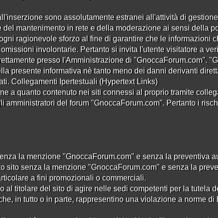
me
all'inserzione sono assolutamente estranei all'attività di gestione 
l mantenimento in rete e della moderazione ai sensi della poli
gni ragionevole sforzo al fine di garantire che le informazio
missioni involontarie. Pertanto si invita l'utente visitatore a ver
 direttamente presso l'Amministrazione di "GnoccaForum.com".
lla presente informativa nè tanto meno dei danni derivanti direttam
i. Collegamenti Ipertestuali (Hypertext Links)
a quanto contenuto nei siti connessi al proprio tramite collega
li amministratori del forum "GnoccaForum.com". Pertanto i rischi le
senza la menzione "GnoccaForum.com" e senza la preventiva autor
to sito senza la menzione "GnoccaForum.com" e senza la preventi
articolare a fini promozionali o commerciali.
al titolare del sito di agire nelle sedi competenti per la tutela dei
he, in tutto o in parte, rappresentino una violazione a norme di 