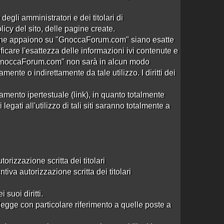
3 risposte
Ultima risposta
da
Califfo DeLuxe
in
Re:
6226 visite
[RECE] Orientali a Mont…
alle 00:03 del
degli amministratori e dei titolari di
02/02/19
cy del sito, delle pagine create.
11 risposte
Ultima risposta
da
laotze
in
Re:CG Lisa
ni che appaiono su "GnoccaForum.com" siano esatte
15460 visite
Montecatini
alle 04:32 del 03/10/15
ificare l'esattezza delle informazioni ivi contenute e
 "GnoccaForum.com" non sarà in alcun modo
ente o indirettamente da tale utilizzo. I diritti dei
mento ipertestuale (link), in quanto totalmente
gati all'utilizzo di tali siti saranno totalmente a
izzazione scritta dei titolari
va autorizzazione scritta dei titolari
 suoi diritti.
legge con particolare riferimento a quelle poste a