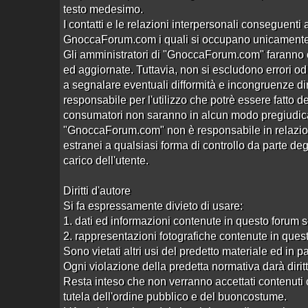
testo medesimo.
[RECE] Orientali a Montecatini Ter
Aperto da
Califfo DeLuxe
alle 00:59 del 01/02/19
I contatti e le relazioni interpersonali conseguenti 
GnoccaForum.com i quali si occupano unicamente de
CG Lisa Montecatini
Gli amministratori di "GnoccaForum.com" faranno o
Aperto da
laotze
alle 20:51 del 27/07/15
ed aggiornate. Tuttavia, non si escludono errori od o
a segnalare eventuali difformità e incongruenze
Altre recensioni escort
responsabile per l'utilizzo che potrè essere fatto de
consumatori non saranno in alcun modo pregiudicat
"GnoccaForum.com" non è responsabile in relazione 
estranei a qualsiasi forma di controllo da parte deg
carico dell'utente.
Diritti d'autore
Si fa espressamente divieto di usare:
1. dati ed informazioni contenute in questo forum 
2. rappresentazioni fotografiche contenute in ques
Sono vietati altri usi del predetto materiale ed in p
Ogni violazione della predetta normativa darà diritto 
Resta inteso che non verranno accettati contenuti c
tutela dell'ordine pubblico e del buoncostume.