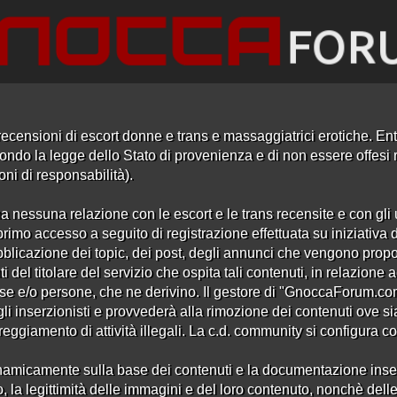
ecensioni di escort donne e trans e massaggiatrici erotiche. Entr
ndo la legge dello Stato di provenienza e di non essere offesi ri
oni di responsabilità).
a nessuna relazione con le escort e le trans recensite e con gli u
rimo accesso a seguito di registrazione effettuata su iniziativa 
Recensioni Orientali Pistoia
bblicazione dei topic, dei post, degli annunci che vengono propo
i del titolare del servizio che ospita tali contenuti, in relazion
se e/o persone, che ne derivino. Il gestore di "GnoccaForum.c
 gli inserzionisti e provvederà alla rimozione dei contenuti ove si
iamento di attività illegali. La c.d. community si configura come
amicamente sulla base dei contenuti e la documentazione inserita 
, la legittimità delle immagini e del loro contenuto, nonchè delle 