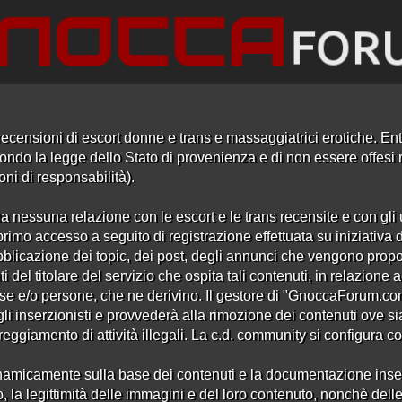
ecensioni di escort donne e trans e massaggiatrici erotiche. Entr
ndo la legge dello Stato di provenienza e di non essere offesi ri
oni di responsabilità).
a nessuna relazione con le escort e le trans recensite e con gli u
rimo accesso a seguito di registrazione effettuata su iniziativa 
Recensioni Orientali Prato
bblicazione dei topic, dei post, degli annunci che vengono propo
i del titolare del servizio che ospita tali contenuti, in relazion
se e/o persone, che ne derivino. Il gestore di "GnoccaForum.c
 gli inserzionisti e provvederà alla rimozione dei contenuti ove si
iamento di attività illegali. La c.d. community si configura come
1
2
3
›
»
amicamente sulla base dei contenuti e la documentazione inserita 
, la legittimità delle immagini e del loro contenuto, nonchè delle 