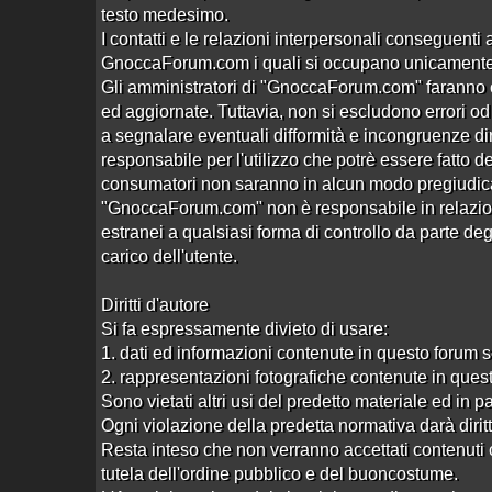
Aperto da
oscar64
alle 20:41 del 15/02/25
testo medesimo.
I contatti e le relazioni interpersonali conseguenti 
Rallegratevi e gioite: Serena è torna
GnoccaForum.com i quali si occupano unicamente de
Aperto da
superfuck
alle 02:24 del 26/02/23
Gli amministratori di "GnoccaForum.com" faranno o
ed aggiornate. Tuttavia, non si escludono errori od o
via Toscana (non un solo loft)
a segnalare eventuali difformità e incongruenze
Aperto da
tartaruga
alle 14:05 del 15/08/25
responsabile per l'utilizzo che potrè essere fatto de
consumatori non saranno in alcun modo pregiudicat
VIA CILEA, BUONA ALTERNATIVA
"GnoccaForum.com" non è responsabile in relazione 
Aperto da
gierry
alle 12:35 del 31/10/24
estranei a qualsiasi forma di controllo da parte deg
Nuova casa cinese via Arcobaleno
carico dell'utente.
Aperto da
spider61
alle 10:39 del 01/07/21
Diritti d'autore
Via Maliseti
Si fa espressamente divieto di usare:
Aperto da
conteuba
alle 12:22 del 30/09/23
1. dati ed informazioni contenute in questo forum 
Emma
2. rappresentazioni fotografiche contenute in ques
Aperto da
Pratese76
alle 01:05 del 22/08/25
Sono vietati altri usi del predetto materiale ed in p
Ogni violazione della predetta normativa darà diritto 
via Alessandria
Resta inteso che non verranno accettati contenuti c
Aperto da
tartaruga
alle 00:49 del 24/08/25
tutela dell'ordine pubblico e del buoncostume.