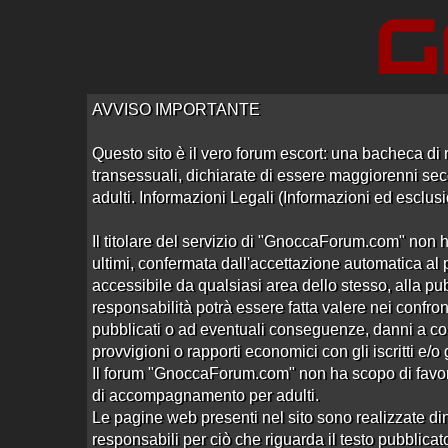
Accedi
Registrati
AVVISO IMPORTANTE
Questo sito è il vero forum escort: una bacheca di r
transessuali, dichiarate di essere maggiorenni seco
adulti. Informazioni Legali (Informazioni ed esclusi
Home
/
Prato
/
Orientali
Il titolare del servizio di "GnoccaForum.com" non h
ultimi, confermata dall'accettazione automatica al p
accessibile da qualsiasi area dello stesso, alla pu
responsabilità potrà essere fatta valere nei confront
pubblicati o ad eventuali conseguenze, danni a co
provvigioni o rapporti economici con gli iscritti e/o
Il forum "GnoccaForum.com" non ha scopo di favoregg
di accompagnamento per adulti.
Le pagine web presenti nel sito sono realizzate din
Cinese via Cadimosto
responsabili per ciò che riguarda il testo pubblicato