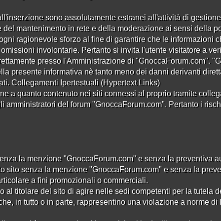
1
2
3
4
5
›
»
all'inserzione sono assolutamente estranei all'attività di gestione 
ta
l mantenimento in rete e della moderazione ai sensi della poli
1
2
3
4
›
»
gni ragionevole sforzo al fine di garantire che le informazio
missioni involontarie. Pertanto si invita l'utente visitatore a ver
1
2
›
»
 direttamente presso l'Amministrazione di "GnoccaForum.com".
lla presente informativa nè tanto meno dei danni derivanti direttam
i. Collegamenti Ipertestuali (Hypertext Links)
a quanto contenuto nei siti connessi al proprio tramite collega
li amministratori del forum "GnoccaForum.com". Pertanto i rischi le
1
2
3
4
5
6
›
»
1
2
›
»
senza la menzione "GnoccaForum.com" e senza la preventiva autor
to sito senza la menzione "GnoccaForum.com" e senza la preventi
1
2
›
»
articolare a fini promozionali o commerciali.
al titolare del sito di agire nelle sedi competenti per la tutela dei
he, in tutto o in parte, rappresentino una violazione a norme di 