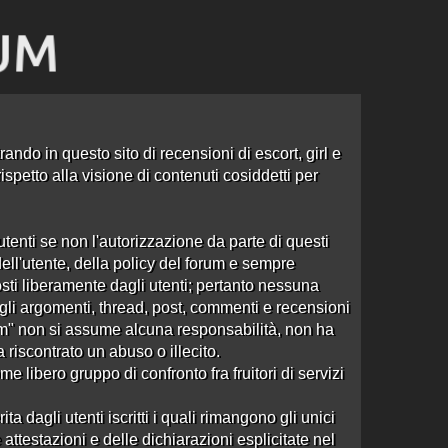
ando in questo sito di recensioni di escort, girl e
spetto alla visione di contenuti cosiddetti per
tenti se non l'autorizzazione da parte di questi
dell'utente, della policy del forum e sempre
sti liberamente dagli utenti; pertanto nessuna
e agli argomenti, thread, post, commenti e recensioni
om" non si assume alcuna responsabilità, non ha
a riscontrato un abuso o illecito.
 libero gruppo di confronto fra fruitori di servizi
Ordine: Ultima Risposta
dagli utenti iscritti i quali rimangono gli unici
99 risposte
Ultima risposta
da
Silver83
in
Re:Cinese
attestazioni e delle dichiarazioni esplicitate nel