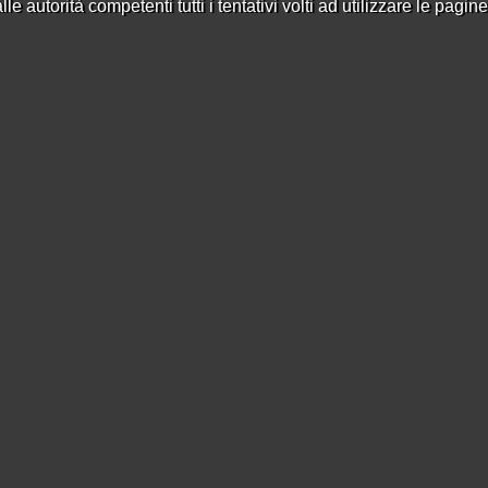
e autorità competenti tutti i tentativi volti ad utilizzare le pagin
1
2
›
»
1
2
›
»