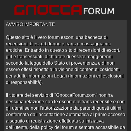
AVVISO IMPORTANTE
Questo sito è il vero forum escort: una bacheca di
recensioni di escort donne e trans e massaggiatrici
erotiche. Entrando in questo sito di recensioni di escort,
girl e transessuali, dichiarate di essere maggiorenni
Home
/
Reggio Calabria
/
Recensioni Trans
secondo la legge dello Stato di provenienza e di non
essere offesi rispetto alla visione di contenuti cosiddetti
Forum di Trans Reggio
per adulti. Informazioni Legali (Informazioni ed esclusioni
di responsabilità).
Calabria
Il titolare del servizio di "GnoccaForum.com" non ha
nessuna relazione con le escort e le trans recensite e con
Sotto-Sezioni
gli utenti se non l'autorizzazione da parte di questi ultimi,
confermata dall'accettazione automatica al primo accesso
a seguito di registrazione effettuata su iniziativa
Ordine: Ultima Risposta
dell'utente, della policy del forum e sempre accessibile da