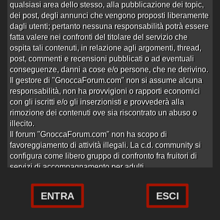
qualsiasi area dello stesso, alla pubblicazione dei topic,
Altre recensioni escort
dei post, degli annunci che vengono proposti liberamente
dagli utenti; pertanto nessuna responsabilità potrà essere
fatta valere nei confronti del titolare del servizio che
ospita tali contenuti, in relazione agli argomenti, thread,
post, commenti e recensioni pubblicati o ad eventuali
conseguenze, danni a cose e/o persone, che ne derivino.
Il gestore di "GnoccaForum.com" non si assume alcuna
responsabilità, non ha provvigioni o rapporti economici
con gli iscritti e/o gli inserzionisti e provvederà alla
rimozione dei contenuti ove sia riscontrato un abuso o
illecito.
Il forum "GnoccaForum.com" non ha scopo di
Utenti connessi:
58
favoreggiamento di attività illegali. La c.d. community si
configura come libero gruppo di confronto fra fruitori di
Questo sito consente l’utilizzo di cookie nostri e anche di terze
gnoccaforum.com -
Contatti
-
Regolamento
-
Cookie Policy
servizi di accompagnamento per adulti.
parti al fine di assicurare all’utente una migliore esperienza.
Cliccando sul tasto “Accetto”, l’utente acconsente all’uso dei
Le pagine web presenti nel sito sono realizzate
cookies. Per saperne consulta la nostra
Cookie Policy
dinamicamente sulla base dei contenuti e la
ENTRA
ESCI
documentazione inserita dagli utenti iscritti i quali
Accetto
-
rifiuto
rimangono gli unici responsabili per ciò che riguarda il