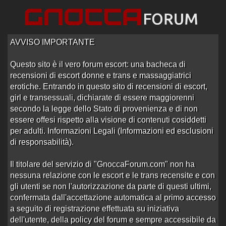
AVVISO IMPORTANTE
Questo sito è il vero forum escort: una bacheca di
recensioni di escort donne e trans e massaggiatrici
erotiche. Entrando in questo sito di recensioni di escort,
girl e transessuali, dichiarate di essere maggiorenni
Home
/
Reggio Emilia
/
Locali Trasgressivi
secondo la legge dello Stato di provenienza e di non
essere offesi rispetto alla visione di contenuti cosiddetti
Recensioni locali trasgressivi
per adulti. Informazioni Legali (Informazioni ed esclusioni
di responsabilità).
Il titolare del servizio di "GnoccaForum.com" non ha
Ordine: Ultima Risposta
nessuna relazione con le escort e le trans recensite e con
Lap dance Figo!!!
gli utenti se non l'autorizzazione da parte di questi ultimi,
Aperto da
marchese
alle 15:19 del 24/07/15
confermata dall'accettazione automatica al primo accesso
a seguito di registrazione effettuata su iniziativa
1 risposta
Ultima risposta
da
marchese
in
Re:Lap
8137 visite
dance Figo!!!
alle 15:54 del 24/07/15
dell'utente, della policy del forum e sempre accessibile da