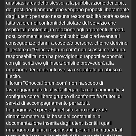
qualsiasi area dello stesso, alla pubblicazione dei topic,
Pippis Bar - Vezzano sul Crostolo (RE)
dei post, degli annunci che vengono proposti liberamente
Aperto da
sgtmajHartman
alle 19:10 del 19/09/14
dagli utenti; pertanto nessuna responsabilità potrà essere
2 risposte
Ultima risposta
da
Enigmista+
in
Re:Pippis
fatta valere nei confronti del titolare del servizio che
10789 visite
Bar - Vezzano su…
alle 01:49 del 20/09/14
ospita tali contenuti, in relazione agli argomenti, thread,
post, commenti e recensioni pubblicati o ad eventuali
info
conseguenze, danni a cose e/o persone, che ne derivino.
Aperto da
morbidoso
alle 19:58 del 22/02/14
Il gestore di "GnoccaForum.com" non si assume alcuna
3 risposte
Ultima risposta
da
guevara71
in
Re:info
alle
responsabilità, non ha provvigioni o rapporti economici
4341 visite
01:26 del 06/03/14
con gli iscritti e/o gli inserzionisti e provvederà alla
Centro Massaggi vicino "Le Fiorite", Vi…
rimozione dei contenuti ove sia riscontrato un abuso o
Aperto da
AlFurastir
alle 01:00 del 25/12/12
illecito.
Il forum "GnoccaForum.com" non ha scopo di
7 risposte
Ultima risposta
da
ilbocione
in
Re:Centro
8661 visite
Massaggi vicino …
alle 22:06 del 14/05/13
favoreggiamento di attività illegali. La c.d. community si
configura come libero gruppo di confronto fra fruitori di
Lap dance nei dintorni
servizi di accompagnamento per adulti.
Aperto da
gulliver1
alle 19:54 del 22/07/12
Le pagine web presenti nel sito sono realizzate
1 risposta
Ultima risposta
da
CLAU
in
Re:Lap dance
dinamicamente sulla base dei contenuti e la
8078 visite
nei dintorni
alle 04:12 del 02/04/13
documentazione inserita dagli utenti iscritti i quali
rimangono gli unici responsabili per ciò che riguarda il
Altre recensioni escort