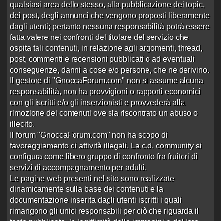
1685 visite
qualsiasi area dello stesso, alla pubblicazione dei topic,
dei post, degli annunci che vengono proposti liberamente
Emperatriz-Conegliano
dagli utenti; pertanto nessuna responsabilità potrà essere
Aperto da
Ontario
alle 13:35 del 30/08/23
fatta valere nei confronti del titolare del servizio che
0 risposte
Nessuna risposta
ospita tali contenuti, in relazione agli argomenti, thread,
1535 visite
post, commenti e recensioni pubblicati o ad eventuali
conseguenze, danni a cose e/o persone, che ne derivino.
Lucrezia-Treviso
Il gestore di "GnoccaForum.com" non si assume alcuna
Aperto da
ginuccio
alle 11:39 del 22/09/22
responsabilità, non ha provvigioni o rapporti economici
0 risposte
Nessuna risposta
con gli iscritti e/o gli inserzionisti e provvederà alla
1896 visite
rimozione dei contenuti ove sia riscontrato un abuso o
Talissa Casyro
illecito.
Aperto da
beltato80
alle 17:02 del 24/04/14
Il forum "GnoccaForum.com" non ha scopo di
favoreggiamento di attività illegali. La c.d. community si
1 risposta
Ultima risposta
da
Raimundo
in
Re:Talissa
8212 visite
Casyro
alle 10:18 del 21/02/22
configura come libero gruppo di confronto fra fruitori di
servizi di accompagnamento per adulti.
A.A.A. cercasi trans poco dotato
Le pagine web presenti nel sito sono realizzate
Aperto da
guaio
alle 23:11 del 15/02/15
dinamicamente sulla base dei contenuti e la
3 risposte
Ultima risposta
da
Er Matador
in
Re:A.A.A.
documentazione inserita dagli utenti iscritti i quali
8111 visite
cercasi trans po…
alle 22:38 del 27/10/18
rimangono gli unici responsabili per ciò che riguarda il