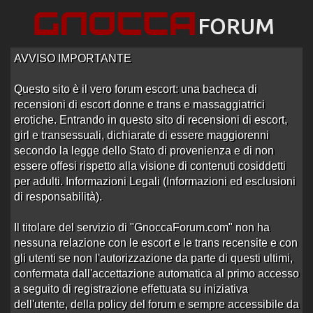
AVVISO IMPORTANTE
Questo sito è il vero forum escort: una bacheca di
recensioni di escort donne e trans e massaggiatrici
Home
/
Treviso
/
Recensioni Trans
erotiche. Entrando in questo sito di recensioni di escort,
girl e transessuali, dichiarate di essere maggiorenni
Forum di Trans Treviso
secondo la legge dello Stato di provenienza e di non
essere offesi rispetto alla visione di contenuti cosiddetti
per adulti. Informazioni Legali (Informazioni ed esclusioni
di responsabilità).
Sotto-Sezioni
Il titolare del servizio di "GnoccaForum.com" non ha
nessuna relazione con le escort e le trans recensite e con
Ordine: Ultima Risposta
gli utenti se non l'autorizzazione da parte di questi ultimi,
Gold Trans
confermata dall'accettazione automatica al primo accesso
Aperto da
Ontario
alle 16:40 del 30/10/23
a seguito di registrazione effettuata su iniziativa
dell'utente, della policy del forum e sempre accessibile da
0 risposte
Nessuna risposta