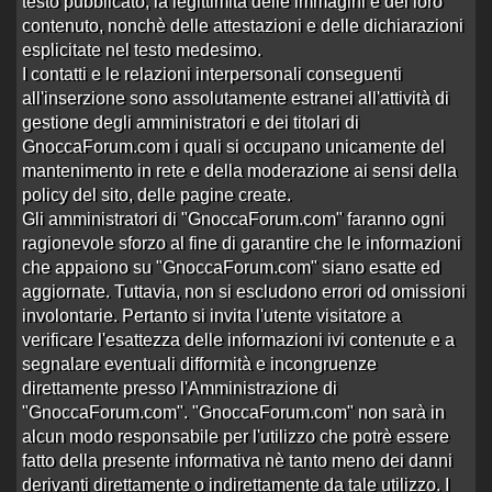
Valentina Superstar trans - Castelfranc…
testo pubblicato, la legittimità delle immagini e del loro
Aperto da
sickboy75
alle 10:35 del 12/05/14
contenuto, nonchè delle attestazioni e delle dichiarazioni
esplicitate nel testo medesimo.
6 risposte
Ultima risposta
da
TintoBrazzers
in
19045 visite
Re:Valentina Superstar tra…
alle 20:19 del
I contatti e le relazioni interpersonali conseguenti
26/05/16
all'inserzione sono assolutamente estranei all'attività di
Aylla Gattina Castelfranco Veneto
gestione degli amministratori e dei titolari di
Aperto da
bisex73
alle 12:52 del 12/09/13
GnoccaForum.com i quali si occupano unicamente del
mantenimento in rete e della moderazione ai sensi della
3 risposte
Ultima risposta
da
shoter
in
Re:Aylla Gattina
21457 visite
Castelfra…
alle 02:05 del 24/05/16
policy del sito, delle pagine create.
Gli amministratori di "GnoccaForum.com" faranno ogni
Gabriella Montebelluna e Castelfranco
ragionevole sforzo al fine di garantire che le informazioni
Aperto da
bisex73
alle 19:24 del 09/10/15
che appaiono su "GnoccaForum.com" siano esatte ed
2 risposte
Ultima risposta
da
madras
in
Re:Gabriella
aggiornate. Tuttavia, non si escludono errori od omissioni
15986 visite
Montebelluna …
alle 14:52 del 14/10/15
involontarie. Pertanto si invita l'utente visitatore a
verificare l'esattezza delle informazioni ivi contenute e a
Lola trans con labbra da ventosa
segnalare eventuali difformità e incongruenze
Aperto da
viagra12
alle 18:58 del 01/12/14
direttamente presso l'Amministrazione di
3 risposte
Ultima risposta
da
trinità return
in
Re:Lola
"GnoccaForum.com". "GnoccaForum.com" non sarà in
21548 visite
trans con labbra d…
alle 19:31 del 01/12/14
alcun modo responsabile per l'utilizzo che potrè essere
Thays muneratti
fatto della presente informativa nè tanto meno dei danni
Aperto da
Translover
alle 16:43 del 27/03/14
derivanti direttamente o indirettamente da tale utilizzo. I