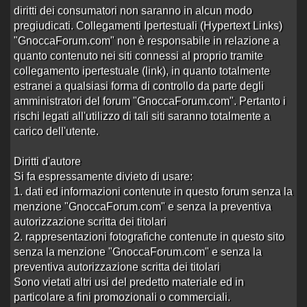
diritti dei consumatori non saranno in alcun modo
4 risposte
Ultima risposta
da
marouge
in
Re:Thays
18075 visite
muneratti
alle 19:18 del 18/10/14
pregiudicati. Collegamenti Ipertestuali (Hypertext Links)
"GnoccaForum.com" non è responsabile in relazione a
livia trans bella maiala hummmmmmmmm
quanto contenuto nei siti connessi al proprio tramite
Aperto da
sexyman
alle 00:51 del 22/01/14
collegamento ipertestuale (link), in quanto totalmente
9 risposte
Ultima risposta
da
trombadur
in
Re:livia
estranei a qualsiasi forma di controllo da parte degli
22128 visite
trans bella maial…
alle 21:52 del 11/04/14
amministratori del forum "GnoccaForum.com". Pertanto i
Carolina Molinari trans
rischi legati all'utilizzo di tali siti saranno totalmente a
Aperto da
sickboy75
alle 11:44 del 03/04/14
carico dell'utente.
0 risposte
Nessuna risposta
5747 visite
Diritti d'autore
Si fa espressamente divieto di usare:
Nataly big sborrata
1. dati ed informazioni contenute in questo forum senza la
Aperto da
bisex73
alle 10:45 del 18/11/13
menzione "GnoccaForum.com" e senza la preventiva
0 risposte
Nessuna risposta
autorizzazione scritta dei titolari
6455 visite
2. rappresentazioni fotografiche contenute in questo sito
senza la menzione "GnoccaForum.com" e senza la
Bianca Rodriges castelfranco
preventiva autorizzazione scritta dei titolari
buuuuuuuuuu
Sono vietati altri usi del predetto materiale ed in
Aperto da
bisex73
alle 08:35 del 16/09/13
particolare a fini promozionali o commerciali.
3 risposte
Ultima risposta
da
Wild-O
in
Re:Bianca