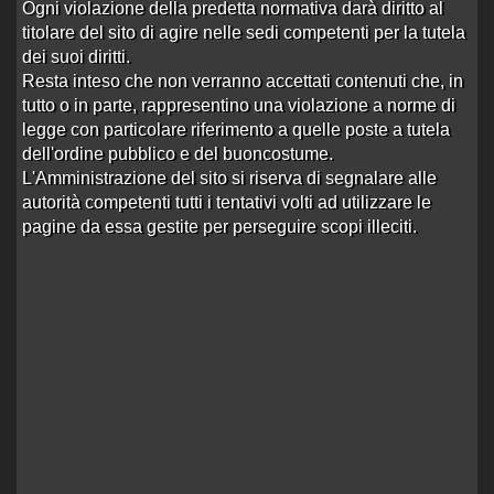
11579 visite
Rodriges castelf…
alle 10:54 del 09/10/13
Ogni violazione della predetta normativa darà diritto al
titolare del sito di agire nelle sedi competenti per la tutela
Livia Vasques - Montebelluna
dei suoi diritti.
Aperto da
bisex73
alle 12:38 del 27/09/13
Resta inteso che non verranno accettati contenuti che, in
3 risposte
Ultima risposta
da
bisex73
in
Re:Livia
tutto o in parte, rappresentino una violazione a norme di
8253 visite
Vasques - Montebe…
alle 12:34 del 03/10/13
legge con particolare riferimento a quelle poste a tutela
dell'ordine pubblico e del buoncostume.
LAYLA - MONTEBELLUNA un must
Aperto da
bisex73
alle 12:49 del 02/09/13
L'Amministrazione del sito si riserva di segnalare alle
autorità competenti tutti i tentativi volti ad utilizzare le
1 risposta
Ultima risposta
da
Enigmista
in
Re:LAYLA -
5462 visite
MONTEBELLUNA un…
alle 00:07 del
pagine da essa gestite per perseguire scopi illeciti.
03/09/13
andressa aguilera castelfranco veneto
Aperto da
tina
alle 00:21 del 17/04/13
4 risposte
Ultima risposta
da
Enigmista
in
Re:andressa
7730 visite
aguilera caste…
alle 00:06 del 03/09/13
rece larissa meneghelli
Aperto da
picarra
alle 13:32 del 18/04/13
8 risposte
Ultima risposta
da
tinkulo
in
Re:rece larissa
10171 visite
meneghelli
alle 13:09 del 29/08/13