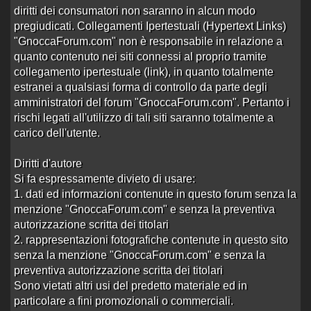
Aurora, bellissima cilena, Santiago Cile
diritti dei consumatori non saranno in alcun modo
Aperto da
Luigipazzo69
alle 08:45 del 28/11/24
pregiudicati. Collegamenti Ipertestuali (Hypertext Links)
0 risposte
Nessuna risposta
"GnoccaForum.com" non è responsabile in relazione a
366 visite
quanto contenuto nei siti connessi al proprio tramite
collegamento ipertestuale (link), in quanto totalmente
Sol escort ecuadoriana Santiago del Cile
estranei a qualsiasi forma di controllo da parte degli
Aperto da
Luigipazzo69
alle 08:02 del 14/11/24
amministratori del forum "GnoccaForum.com". Pertanto i
0 risposte
Nessuna risposta
rischi legati all'utilizzo di tali siti saranno totalmente a
398 visite
carico dell'utente.
Fabiana, venezuelana con grandi tette e
Aperto da
Luigipazzo69
alle 15:16 del 03/11/24
Diritti d'autore
Si fa espressamente divieto di usare:
0 risposte
Nessuna risposta
484 visite
1. dati ed informazioni contenute in questo forum senza la
menzione "GnoccaForum.com" e senza la preventiva
Karola, bellissima cilena, Providencia S
autorizzazione scritta dei titolari
Aperto da
Luigipazzo69
alle 10:57 del 11/09/24
2. rappresentazioni fotografiche contenute in questo sito
0 risposte
Nessuna risposta
senza la menzione "GnoccaForum.com" e senza la
422 visite
preventiva autorizzazione scritta dei titolari
Sono vietati altri usi del predetto materiale ed in
Sofia, culone venezuelano, sesso selvagg
particolare a fini promozionali o commerciali.
Aperto da
Luigipazzo69
alle 09:53 del 22/08/24