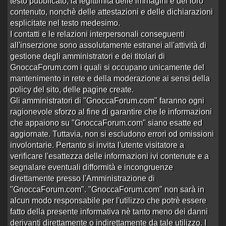
testo pubblicato, la legittimità delle immagini e del loro
16/04/25
contenuto, nonchè delle attestazioni e delle dichiarazioni
Roxana, cilena, hotel e casa, Santiago
esplicitate nel testo medesimo.
Aperto da
Luigipazzo69
alle 01:42 del 05/04/25
I contatti e le relazioni interpersonali conseguenti
all'inserzione sono assolutamente estranei all'attività di
0 risposte
Nessuna risposta
287 visite
gestione degli amministratori e dei titolari di
GnoccaForum.com i quali si occupano unicamente del
Carlotta Cilena, Hotel a Concepción Cile
mantenimento in rete e della moderazione ai sensi della
Aperto da
Luigipazzo69
alle 17:42 del 12/03/25
policy del sito, delle pagine create.
0 risposte
Nessuna risposta
Gli amministratori di "GnoccaForum.com" faranno ogni
346 visite
ragionevole sforzo al fine di garantire che le informazioni
che appaiono su "GnoccaForum.com" siano esatte ed
Valentina, venezuelana a Quilicura, Sant
aggiornate. Tuttavia, non si escludono errori od omissioni
Aperto da
Luigipazzo69
alle 18:45 del 28/02/25
involontarie. Pertanto si invita l'utente visitatore a
0 risposte
Nessuna risposta
329 visite
verificare l'esattezza delle informazioni ivi contenute e a
segnalare eventuali difformità e incongruenze
Valentina, hotel nel centro di Santiago
direttamente presso l'Amministrazione di
Aperto da
Luigipazzo69
alle 16:39 del 20/01/25
"GnoccaForum.com". "GnoccaForum.com" non sarà in
1 risposta
Ultima risposta
da
sempermario2
in
alcun modo responsabile per l'utilizzo che potrè essere
582 visite
Re:Valentina, hotel nel ce…
alle 15:34 del
fatto della presente informativa nè tanto meno dei danni
24/01/25
derivanti direttamente o indirettamente da tale utilizzo. I