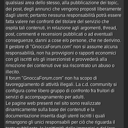
qualsiasi area dello stesso, alla pubblicazione dei topic,
17 risposte
Ultima risposta
da
Enigmista+
in
dei post, degli annunci che vengono proposti liberamente
6787 visite
Re:Importante
alle 11:25 del 22/08/15
dagli utenti; pertanto nessuna responsabilità potrà essere
fatta valere nei confronti del titolare del servizio che
Giulia la teen dell'est
ospita tali contenuti, in relazione agli argomenti, thread,
Aperto da
Luca888&
alle 11:33 del 15/06/26
post, commenti e recensioni pubblicati o ad eventuali
10 risposte
Ultima risposta
da
Viz.
in
Re:Giulia la teen
7543 visite
dell'est
alle 10:48 del 19/06/26
conseguenze, danni a cose e/o persone, che ne derivino.
Il gestore di "GnoccaForum.com" non si assume alcuna
Erika bielorussa
responsabilità, non ha provvigioni o rapporti economici
1
2
›
»
Aperto da
Viz.
alle 13:16 del 19/12/25
con gli iscritti e/o gli inserzionisti e provvederà alla
23 risposte
Ultima risposta
da
Giovane83
in
Re:Rossa
rimozione dei contenuti ove sia riscontrato un abuso o
31074 visite
de Cavei golosa d…
alle 14:43 del 17/01/26
illecito.
Il forum "GnoccaForum.com" non ha scopo di
Valentina, La Florida Santiago del Cile
favoreggiamento di attività illegali. La c.d. community si
Aperto da
Luigipazzo69
alle 17:53 del 16/05/25
configura come libero gruppo di confronto fra fruitori di
0 risposte
Nessuna risposta
servizi di accompagnamento per adulti.
592 visite
Le pagine web presenti nel sito sono realizzate
Johari, bruna colombiana, Los Angeles, C
dinamicamente sulla base dei contenuti e la
Aperto da
Luigipazzo69
alle 20:09 del 31/07/24
documentazione inserita dagli utenti iscritti i quali
rimangono gli unici responsabili per ciò che riguarda il
1 risposta
Ultima risposta
da
Luigipazzo69
in
536 visite
Re:Johari, bruna colombian…
alle 18:50 del