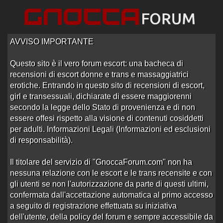
AVVISO IMPORTANTE
Questo sito è il vero forum escort: una bacheca di
recensioni di escort donne e trans e massaggiatrici
Home
/
ESCORT E RAGAZZE DI AGENZIE E NON -- IN
erotiche. Entrando in questo sito di recensioni di escort,
MOVIMENTO
/
Varie Escort e Ragazze di Agenzie e non--in
girl e transessuali, dichiarate di essere maggiorenni
movimento
secondo la legge dello Stato di provenienza e di non
essere offesi rispetto alla visione di contenuti cosiddetti
per adulti. Informazioni Legali (Informazioni ed esclusioni
Ordine: Ultima Risposta
1
2
3
4
›
»
di responsabilità).
PROBLEMA BAN TEMPORANEO
Il titolare del servizio di "GnoccaForum.com" non ha
FASULLO, ,LEGGE…
nessuna relazione con le escort e le trans recensite e con
Aperto da
trinità return
alle 10:26 del 24/07/16
gli utenti se non l'autorizzazione da parte di questi ultimi,
0 risposte
Nessuna risposta
1406 visite
confermata dall'accettazione automatica al primo accesso
a seguito di registrazione effettuata su iniziativa
Importante
dell'utente, della policy del forum e sempre accessibile da
Aperto da
Hermes
alle 16:19 del 20/08/15