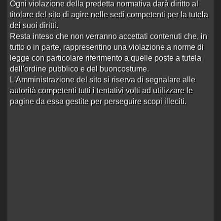
Ogni violazione della predetta normativa darà diritto al
0 risposte
Nessuna risposta
463 visite
titolare del sito di agire nelle sedi competenti per la tutela
dei suoi diritti.
Daniela, Santiago del Cile.
Resta inteso che non verranno accettati contenuti che, in
Aperto da
Luigipazzo69
alle 09:43 del 17/07/24
tutto o in parte, rappresentino una violazione a norme di
0 risposte
Nessuna risposta
legge con particolare riferimento a quelle poste a tutela
434 visite
dell'ordine pubblico e del buoncostume.
L'Amministrazione del sito si riserva di segnalare alle
Info Escortnews
autorità competenti tutti i tentativi volti ad utilizzare le
Aperto da
Sfinge
alle 12:38 del 12/06/24
pagine da essa gestite per perseguire scopi illeciti.
0 risposte
Nessuna risposta
352 visite
Agenzia Escorts Royal
Aperto da
MrMorgan
alle 18:01 del 03/07/22
0 risposte
Nessuna risposta
1531 visite
La dura vita del punter
Aperto da
Sognado69
alle 17:39 del 23/06/22
0 risposte
Nessuna risposta
1211 visite